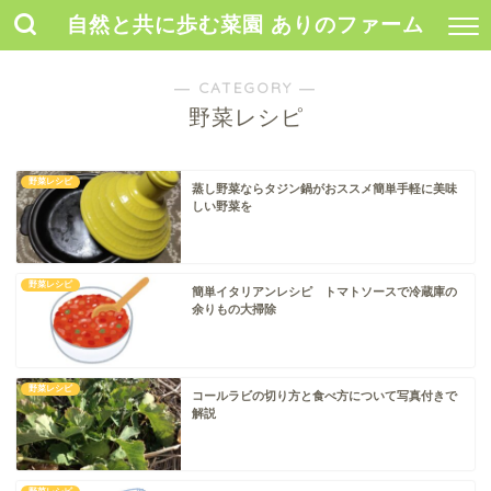
自然と共に歩む菜園 ありのファーム
― CATEGORY ―
野菜レシピ
野菜レシピ
蒸し野菜ならタジン鍋がおススメ簡単手軽に美味
しい野菜を
野菜レシピ
簡単イタリアンレシピ トマトソースで冷蔵庫の
余りもの大掃除
野菜レシピ
コールラビの切り方と食べ方について写真付きで
解説