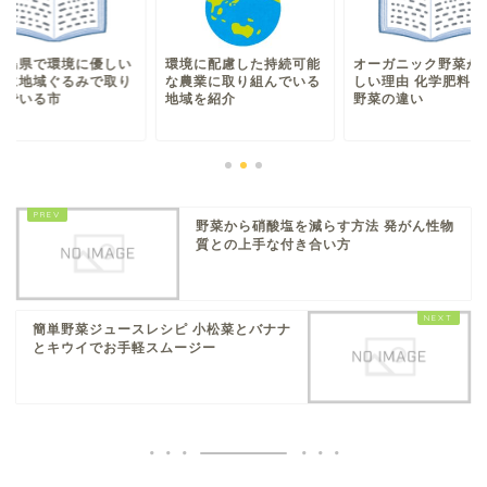
環境に配慮した持続可能
児島県で環境に優しい
オーガニック野菜が
な農業に取り組んでいる
業に地域ぐるみで取り
しい理由 化学肥料と
地域を紹介
んでいる市
野菜の違い
野菜から硝酸塩を減らす方法 発がん性物
質との上手な付き合い方
簡単野菜ジュースレシピ 小松菜とバナナ
とキウイでお手軽スムージー