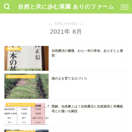
自然と共に歩む菜園 ありのファーム
― ARCHIVES ―
2021年 8月
農業関連本
自然農法の書籍、わら一本の革命、あらすじと感
想
ありのファームについて
畑の土を育てる土づくり
ありのファームについて
図解、自然農とは？自然農法と自然栽培と有機栽
培との違いを解説