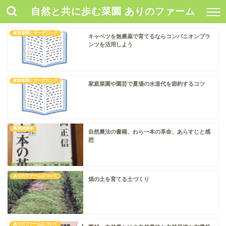
自然と共に歩む菜園 ありのファーム
家庭菜園とガーデニング
キャベツを無農薬で育てるならコンパニオンプラ
ンツを活用しよう
家庭菜園とガーデニング
家庭菜園や園芸で夏場の水道代を節約するコツ
農業関連本
自然農法の書籍、わら一本の革命、あらすじと感
想
ありのファームについて
畑の土を育てる土づくり
ありのファームについて