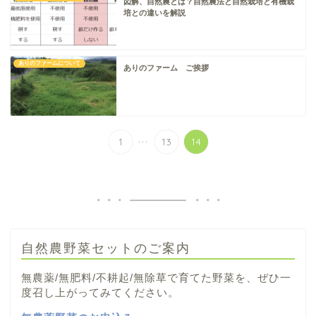
図解、自然農とは？自然農法と自然栽培と有機栽
培との違いを解説
ありのファームについて
ありのファーム ご挨拶
...
1
13
14
自然農野菜セットのご案内
無農薬/無肥料/不耕起/無除草で育てた野菜を、ぜひ一
度召し上がってみてください。