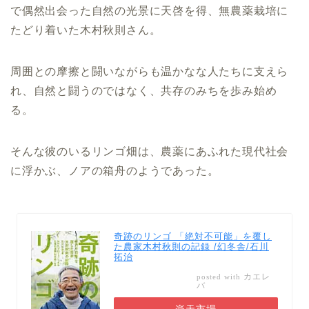
で偶然出会った自然の光景に天啓を得、無農薬栽培に
たどり着いた木村秋則さん。
周囲との摩擦と闘いながらも温かなな人たちに支えら
れ、自然と闘うのではなく、共存のみちを歩み始め
る。
そんな彼のいるリンゴ畑は、農薬にあふれた現代社会
に浮かぶ、ノアの箱舟のようであった。
奇跡のリンゴ 「絶対不可能」を覆し
た農家木村秋則の記録 /幻冬舎/石川
拓治
カエレ
posted with
バ