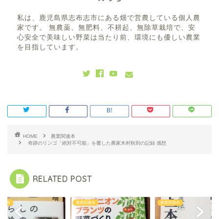
私は、鹿児島県志布志市にある畑で営農している個人農
家です。 無農薬、無肥料、不耕起、無除草栽培で、安
心安全で美味しい野菜は当たり前、環境にも優しい農業
を目指しています。
HOME
農業関連本
奇跡のリンゴ「絶対不可能」を覆した農家木村秋則の記録 感想
RELATED POST
関連本
農業関連本
農業関連本