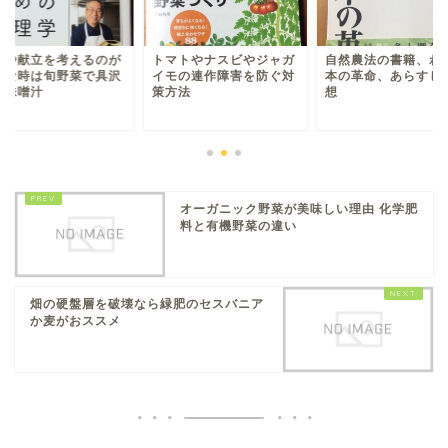
理や献立を考えるのが
トマトやナスビやジャガ
自然農法の書籍、わ
倒な時は旬野菜で具沢
イモの連作障害を防ぐ対
本の革命、あらすじ
お味噌汁
策方法
想
オーガニック野菜が美味しい理由 化学肥
料と有機野菜の違い
畑の硬盤層を破壊なら緑肥のセスバニア
か麦がおススメ