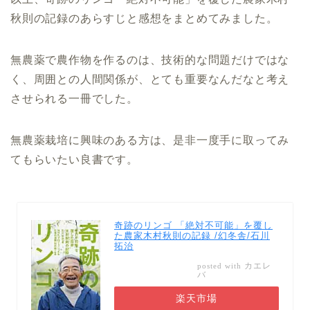
秋則の記録のあらすじと感想をまとめてみました。
無農薬で農作物を作るのは、技術的な問題だけではな
く、周囲との人間関係が、とても重要なんだなと考え
させられる一冊でした。
無農薬栽培に興味のある方は、是非一度手に取ってみ
てもらいたい良書です。
奇跡のリンゴ 「絶対不可能」を覆し
た農家木村秋則の記録 /幻冬舎/石川
拓治
カエレ
posted with
バ
楽天市場