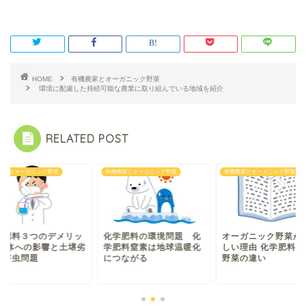
HOME
有機農家とオーガニック野菜
環境に配慮した持続可能な農業に取り組んでいる地域を紹介
RELATED POST
農家とオーガニック野菜
有機農家とオーガニック野菜
有機農家とオーガニック野菜
学肥料３つのデメリッ
化学肥料の環境問題 化
オーガニック野菜が
 人体への影響と土壌劣
学肥料窒素は地球温暖化
しい理由 化学肥料と
と害虫問題
につながる
野菜の違い