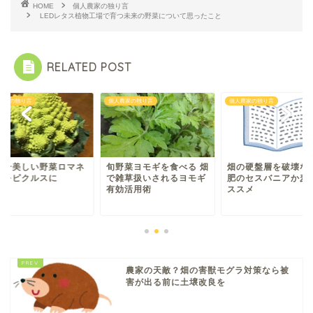
HOME
個人農家の独り言
LEDレタス植物工場で育つ未来の野菜について思ったこと
RELATED POST
農家の独り言
個人農家の独り言
個人農家の独り言
界一美しい野菜ロマネ
旬野菜ヨモギを食べる 畑
畑の硬盤層を破壊な
コをピクルスに
で雑草扱いされるヨモギ
肥のセスバニアか麦
有効活用術
ススメ
農家の天敵？畑の害獣モグラ対策なら被
害が出る前に土壌改良を