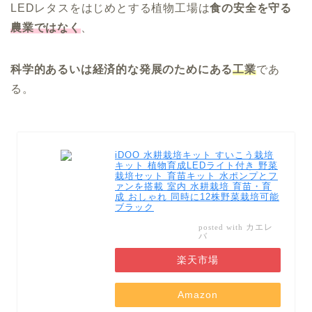
LEDレタスをはじめとする植物工場は
食の安全を守る
農業ではなく
、
科学的あるいは経済的な発展のためにある
工業
であ
る。
iDOO 水耕栽培キット すいこう栽培
キット 植物育成LEDライト付き 野菜
栽培セット 育苗キット 水ポンプとフ
ァンを搭載 室内 水耕栽培 育苗・育
成 おしゃれ 同時に12株野菜栽培可能
ブラック
カエレ
posted with
バ
楽天市場
Amazon