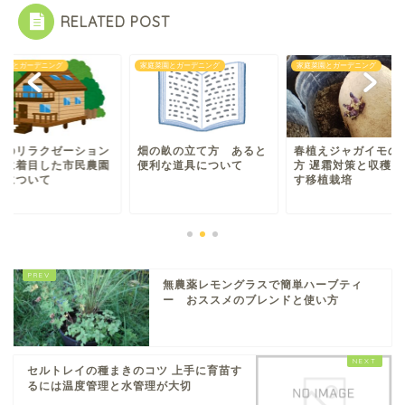
RELATED POST
菜園とガーデニング
家庭菜園とガーデニング
家庭菜園とガーデニング
業のリラクゼーション
春植えジャガイモの
畑の畝の立て方 あると
果に着目した市民農園
方 遅霜対策と収穫を
便利な道具について
業について
す移植栽培
無農薬レモングラスで簡単ハーブティ
ー おススメのブレンドと使い方
セルトレイの種まきのコツ 上手に育苗す
るには温度管理と水管理が大切