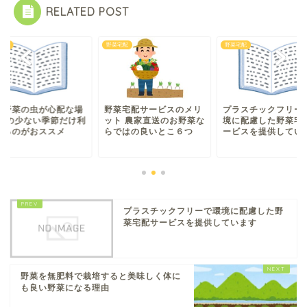
RELATED POST
宅配
野菜宅配
野菜宅配
野菜宅配サービスのメリ
配野菜の虫が心配な場
プラスチックフリー
ット 農家直送のお野菜な
 虫の少ない季節だけ利
境に配慮した野菜宅
らではの良いとこ６つ
するのがおススメ
ービスを提供してい
プラスチックフリーで環境に配慮した野
菜宅配サービスを提供しています
野菜を無肥料で栽培すると美味しく体に
も良い野菜になる理由