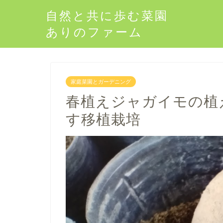
自然と共に歩む菜園
ありのファーム
家庭菜園とガーデニング
春植えジャガイモの植
す移植栽培