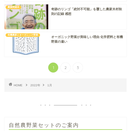
農業関連本
奇跡のリンゴ「絶対不可能」を覆した農家木村秋
則の記録 感想
有機農家とオーガニック野菜
オーガニック野菜が美味しい理由 化学肥料と有機
野菜の違い
1
2
3
HOME
2022年
1月
自然農野菜セットのご案内