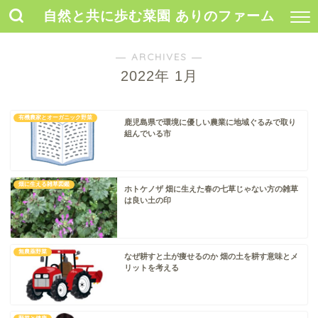
自然と共に歩む菜園 ありのファーム
― ARCHIVES ―
2022年 1月
有機農家とオーガニック野菜
鹿児島県で環境に優しい農業に地域ぐるみで取り
組んでいる市
畑に生える雑草図鑑
ホトケノザ 畑に生えた春の七草じゃない方の雑草
は良い土の印
無農薬野菜
なぜ耕すと土が痩せるのか 畑の土を耕す意味とメ
リットを考える