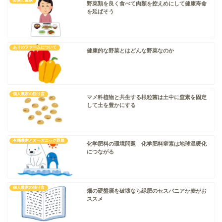
野菜と健康
野菜類を良く食べて肉類を控えめにして健康寿命
を延ばそう
ありのファームについて
健康的な野菜とはどんな野菜なのか
個人農家の独り言
マメ科植物と共生する根粒菌は土中に窒素を固定
して土を豊かにする
有機農家とオーガニック野菜
化学肥料の環境問題 化学肥料窒素は地球温暖化
につながる
個人農家の独り言
畑の硬盤層を破壊なら緑肥のセスバニアか麦がお
ススメ