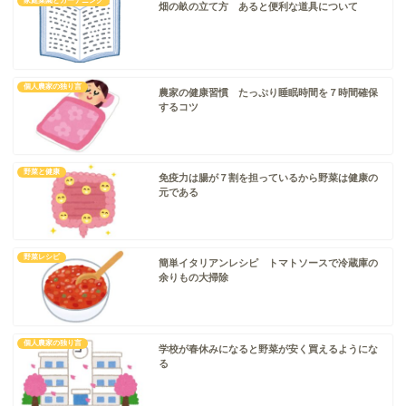
家庭菜園とガーデニング
畑の畝の立て方 あると便利な道具について
個人農家の独り言
農家の健康習慣 たっぷり睡眠時間を７時間確保
するコツ
野菜と健康
免疫力は腸が７割を担っているから野菜は健康の
元である
野菜レシピ
簡単イタリアンレシピ トマトソースで冷蔵庫の
余りもの大掃除
個人農家の独り言
学校が春休みになると野菜が安く買えるようにな
る