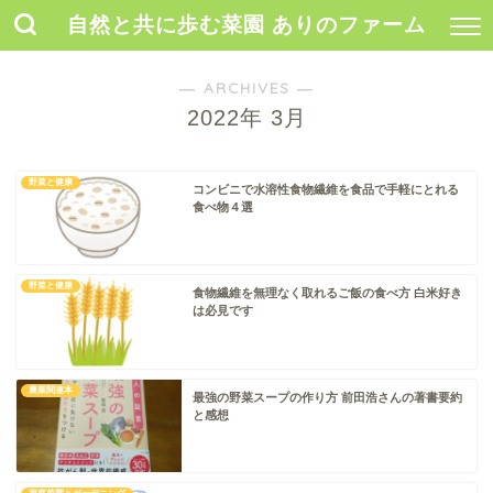
自然と共に歩む菜園 ありのファーム
― ARCHIVES ―
2022年 3月
野菜と健康
コンビニで水溶性食物繊維を食品で手軽にとれる
食べ物４選
野菜と健康
食物繊維を無理なく取れるご飯の食べ方 白米好き
は必見です
農業関連本
最強の野菜スープの作り方 前田浩さんの著書要約
と感想