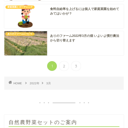
家庭菜園とガーデニング
食料自給率を上げるには個人で家庭菜園を始めて
みてはいかが？
ありのファームについて
ありのファーム2022年3月の畑 いよいよ慣行農法
から切り替えます
1
2
3
HOME
2022年
3月
自然農野菜セットのご案内