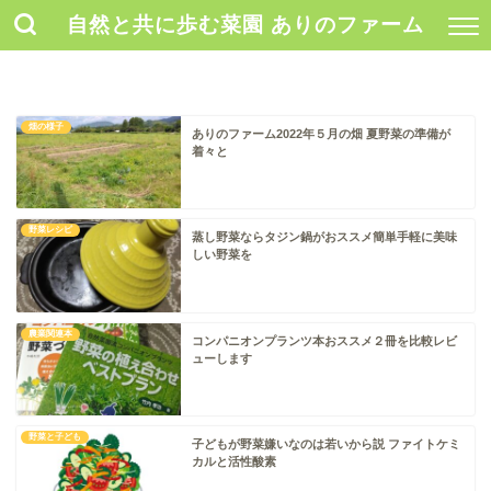
自然と共に歩む菜園 ありのファーム
畑の様子
ありのファーム2022年５月の畑 夏野菜の準備が
着々と
野菜レシピ
蒸し野菜ならタジン鍋がおススメ簡単手軽に美味
しい野菜を
農業関連本
コンパニオンプランツ本おススメ２冊を比較レビ
ューします
野菜と子ども
子どもが野菜嫌いなのは若いから説 ファイトケミ
カルと活性酸素