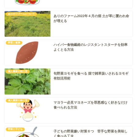
ありのファームについて
ありのファーム2022年４月の畑 土が草に覆われ命
が増える
野菜と健康
ハイパー食物繊維のレジスタントスターチを効率
よくとる方法
個人農家の独り言
旬野菜ヨモギを食べる 畑で雑草扱いされるヨモギ
有効活用術
個人農家の独り言
マヨラー必見マヨネーズを罪悪感なく好きなだけ
食べられる方法
野菜と子ども
子どもの野菜嫌い対策６つ 苦手な野菜を美味し
く食べる工夫