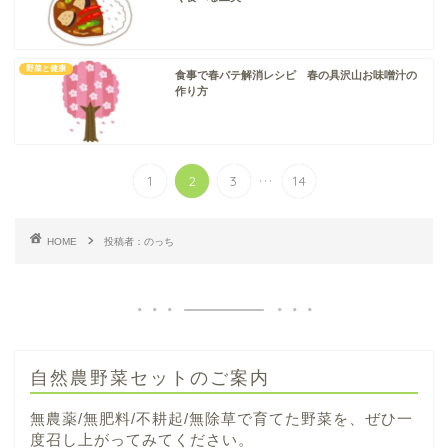
野菜と健康
食事で春バテ解消レシピ 春の具沢山お味噌汁の
作り方
...
1
2
3
14
HOME
投稿者：のっち
自然農野菜セットのご案内
無農薬/無肥料/不耕起/無除草で育てた野菜を、ぜひ一
度召し上がってみてください。