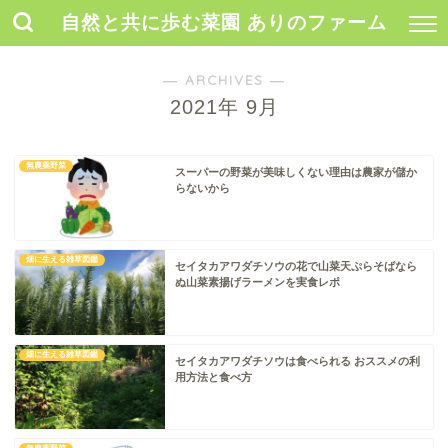
自然と共に歩む菜園 ありのファーム
― ARCHIVES ―
2021年 9月
無農薬野菜
スーパーの野菜が美味しくない理由は農家が儲か
らないから
畑に生える雑草図鑑
セイタカアワダチソウの花で山菜天ぷらそばなら
ぬ山菜素揚げラーメンを実食レポ
畑に生える雑草図鑑
セイタカアワダチソウは食べられる おススメの利
用方法と食べ方