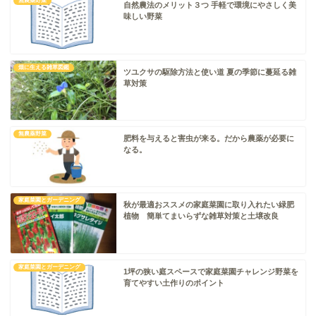
無農薬野菜
自然農法のメリット３つ 手軽で環境にやさしく美
味しい野菜
畑に生える雑草図鑑
ツユクサの駆除方法と使い道 夏の季節に蔓延る雑
草対策
無農薬野菜
肥料を与えると害虫が来る。だから農薬が必要に
なる。
家庭菜園とガーデニング
秋が最適おススメの家庭菜園に取り入れたい緑肥
植物 簡単てまいらずな雑草対策と土壌改良
家庭菜園とガーデニング
1坪の狭い庭スペースで家庭菜園チャレンジ野菜を
育てやすい土作りのポイント