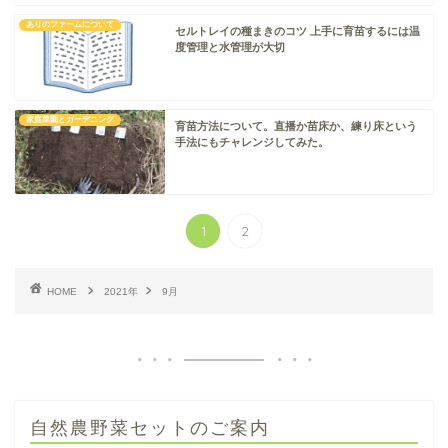
ありのファームについて
セルトレイの種まきのコツ 上手に育苗するには温
度管理と水管理が大切
家庭菜園とガーデニング
育苗方法について。直播か苗床か、練り床という
手法にもチャレンジしてみた。
1
2
HOME
2021年
9月
自然農野菜セットのご案内