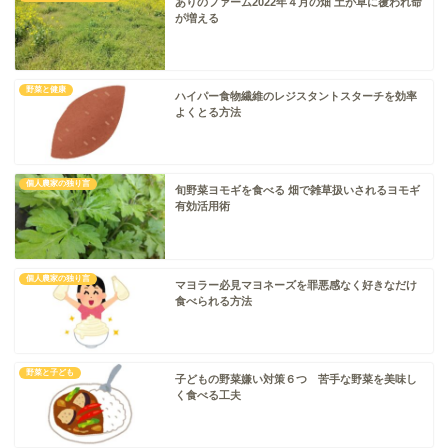
ありのファーム2022年４月の畑 土が草に覆われ命
が増える
野菜と健康
ハイパー食物繊維のレジスタントスターチを効率
よくとる方法
個人農家の独り言
旬野菜ヨモギを食べる 畑で雑草扱いされるヨモギ
有効活用術
個人農家の独り言
マヨラー必見マヨネーズを罪悪感なく好きなだけ
食べられる方法
野菜と子ども
子どもの野菜嫌い対策６つ 苦手な野菜を美味し
く食べる工夫