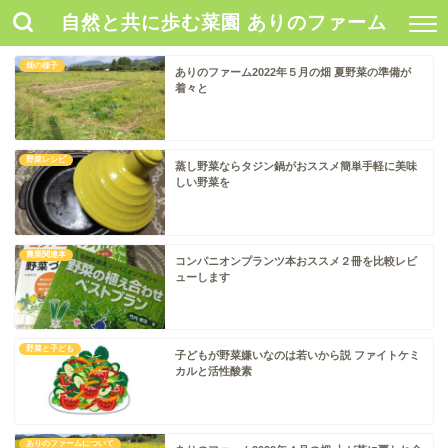
自然と共に歩む菜園 ありのファーム
畑の様子
ありのファーム2022年５月の畑 夏野菜の準備が
着々と
野菜レシピ
蒸し野菜ならタジン鍋がおススメ簡単手軽に美味
しい野菜を
農業関連本
コンパニオンプランツ本おススメ２冊を比較レビ
ューします
野菜と子ども
子どもが野菜嫌いなのは若いから説 ファイトケミ
カルと活性酸素
ありのファームについて